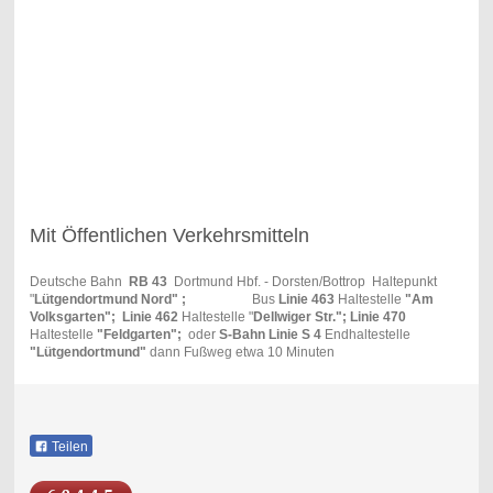
Mit Öffentlichen Verkehrsmitteln
Deutsche Bahn
RB 43
Dortmund Hbf. - Dorsten/Bottrop Haltepunkt
"
Lütgendortmund Nord" ;
Bus
Linie 463
Haltestelle
"Am
Volksgarten"; Linie 462
Haltestelle "
Dellwiger Str."; Linie 470
Haltestelle
"Feldgarten";
oder
S-Bahn Linie S 4
Endhaltestelle
"Lütgendortmund"
dann Fußweg etwa 10 Minuten
Teilen